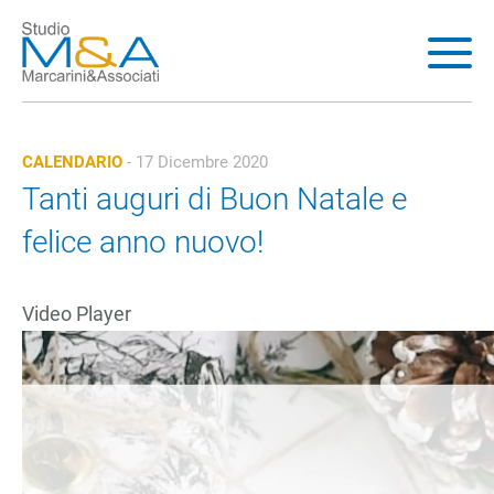
HOMEPAGE
LO STUDIO
CALENDARIO
-
17 Dicembre 2020
AREE DI ATTIVITÀ
Tanti auguri di Buon Natale e
PRESS AREA
felice anno nuovo!
AREA RISERVATA
Video Player
CONTATTI